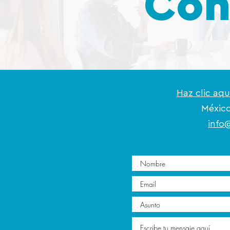
Con
Haz clic aq
México
info